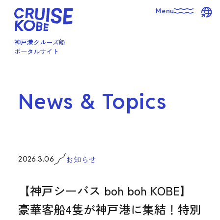
Menu
神戸港クルーズ船
Japanese
ポータルサイト
トップページ
English
Korean
News & Topics
Chinese
運航情報
新着情報＆お知らせ
クルーズ船のご紹介
お知らせ
2026.3.06
【神戸シーバス boh boh KOBE】
料金・ご予約
豪華客船4隻が神戸港に集結！特別