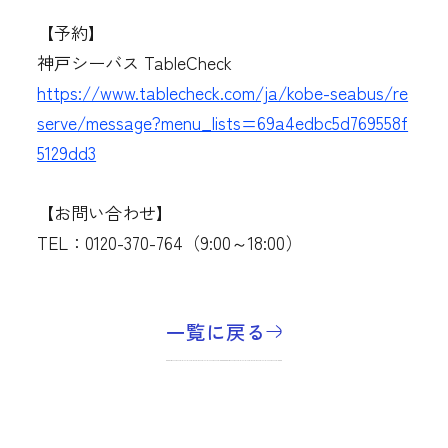
【予約】
神戸シーバス TableCheck
https://www.tablecheck.com/ja/kobe-seabus/re
serve/message?menu_lists=69a4edbc5d769558f
5129dd3
【お問い合わせ】
TEL：0120-370-764（9:00～18:00）
一覧に戻る